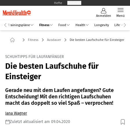
Hefte
Produkte
Anmelden
Menü
an
Trainingspläne
Fitness
Food
Health
Longevity
Life
Fitness
Ausdauer
Die besten Laufschuhe für Einsteiger
SCHUHTIPPS FÜR LAUFANFÄNGER
Die besten Laufschuhe für
Einsteiger
Gerade neu mit dem Laufen angefangen? Gute
Entscheidung! Mit den richtigen Laufschuhen
macht das doppelt so viel Spaß – verprochen!
Jana Wagner
Zuletzt aktualisiert am 09.04.2020
Foto: Hersteller