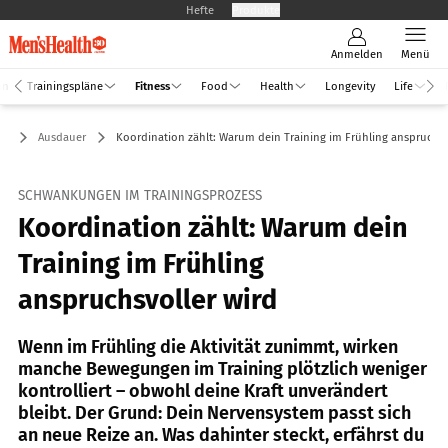
Hefte
Produkte
Anmelden
Menü
an
Trainingspläne
Fitness
Food
Health
Longevity
Life
ss
Ausdauer
Koordination zählt: Warum dein Training im Frühling anspruchsv
SCHWANKUNGEN IM TRAININGSPROZESS
Koordination zählt: Warum dein
Training im Frühling
anspruchsvoller wird
Wenn im Frühling die Aktivität zunimmt, wirken
manche Bewegungen im Training plötzlich weniger
kontrolliert – obwohl deine Kraft unverändert
bleibt. Der Grund: Dein Nervensystem passt sich
an neue Reize an. Was dahinter steckt, erfährst du