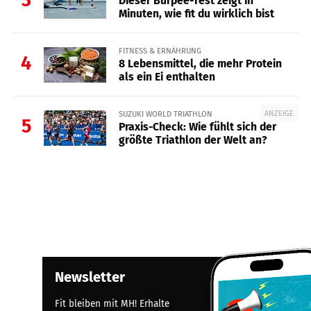
Dieser Burpee-Test zeigt in
Minuten, wie fit du wirklich bist
FITNESS & ERNÄHRUNG
4
8 Lebensmittel, die mehr Protein
als ein Ei enthalten
ANZEIGE
SUZUKI WORLD TRIATHLON
5
Praxis-Check: Wie fühlt sich der
größte Triathlon der Welt an?
Newsletter
Fit bleiben mit MH! Erhalte