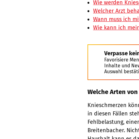
Wie werden Knie
Welcher Arzt beh
Wann muss ich mi
Wie kann ich mein
Verpasse kei
Favorisiere Men
Inhalte und Ne
Auswahl bestät
Welche Arten von
Knieschmerzen kön
in diesen Fällen s
Fehlbelastung, eine
Breitenbacher. Nich
Haushalt kann es d