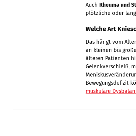
Auch
Rheuma und St
plötzliche oder la
Welche Art Knies
Das hängt vom Alter
an kleinen bis größ
älteren Patienten h
Gelenkverschleiß, m
Meniskusveränderun
Bewegungsdefizit k
muskuläre Dysbalanc