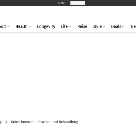
Hefte
Produkte
ood
Health
Longevity
Life
Reise
Style
Deals
Ne
g
Knieschmerzen: Ursachen und Behandlung