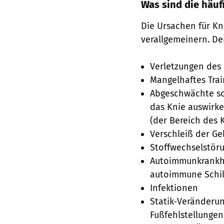
Was sind die häu
Die Ursachen für Kn
verallgemeinern. De
Verletzungen des 
Mangelhaftes Trai
Abgeschwächte sow
das Knie auswirke
(der Bereich des
Verschleiß der Ge
Stoffwechselstör
Autoimmunkrankhe
autoimmune Schi
Infektionen
Statik-Veränderu
Fußfehlstellungen