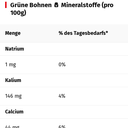
Grüne Bohnen 🧂 Mineralstoffe (pro
100g)
Menge
% des Tagesbedarfs*
Natrium
1 mg
0%
Kalium
146 mg
4%
Calcium
44 mg
6%