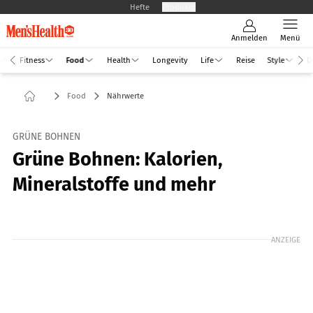
Hefte
Produkte
Anmelden
Menü
Fitness
Food
Health
Longevity
Life
Reise
Style
D
Food
Nährwerte
GRÜNE BOHNEN
Grüne Bohnen: Kalorien,
Mineralstoffe und mehr
Foto: GettyImages / AnnaPustynnikova
ANZEIGE