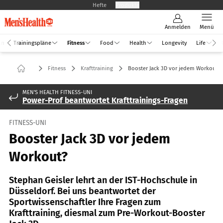
Hefte
Produkte
Anmelden
Menü
an
Trainingspläne
Fitness
Food
Health
Longevity
Life
Fitness
Krafttraining
Booster Jack 3D vor jedem Workout?
MEN'S HEALTH FITNESS-UNI
Power-Prof beantwortet Krafttrainings-Fragen
FITNESS-UNI
Booster Jack 3D vor jedem
Workout?
Stephan Geisler lehrt an der IST-Hochschule in
Düsseldorf. Bei uns beantwortet der
Sportwissenschaftler Ihre Fragen zum
Krafttraining, diesmal zum Pre-Workout-Booster