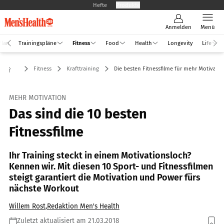
Hefte
Produkte
Anmelden
Menü
Plan
Trainingspläne
Fitness
Food
Health
Longevity
Life
Fitness
Krafttraining
Die besten Fitnessfilme für mehr Motivatio
MEHR MOTIVATION
Das sind die 10 besten
Fitnessfilme
Ihr Training steckt in einem Motivationsloch?
Kennen wir. Mit diesen 10 Sport- und Fitnessfilmen
steigt garantiert die Motivation und Power fürs
nächste Workout
Willem Rost
,
Redaktion Men's Health
Zuletzt aktualisiert am 21.03.2018