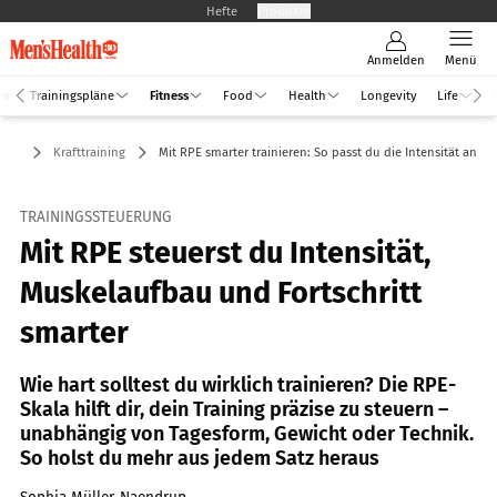
Hefte
Produkte
Anmelden
Menü
an
Trainingspläne
Fitness
Food
Health
Longevity
Life
ness
Krafttraining
Mit RPE smarter trainieren: So passt du die Intensität an
TRAININGSSTEUERUNG
Mit RPE steuerst du Intensität,
Muskelaufbau und Fortschritt
smarter
Wie hart solltest du wirklich trainieren? Die RPE-
Skala hilft dir, dein Training präzise zu steuern –
unabhängig von Tagesform, Gewicht oder Technik.
So holst du mehr aus jedem Satz heraus