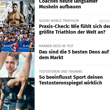
Coaches heute langsamer
Muskeln aufbauen
SUZUKI WORLD TRIATHLON
ANZEIGE
Praxis-Check: Wie fühlt sich de
größte Triathlon der Welt an?
MÄNNER-DEOS IM TEST
Das sind die 5 besten Deos auf
dem Markt
TESTOSTERON UND TRAINING
So beeinflusst Sport deinen
Testosteronspiegel wirklich