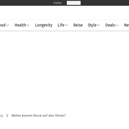
Hefte
Produkte
ood
Health
Longevity
Life
Reise
Style
Deals
Ne
ng
Woher kommt Druck auf den Ohren?