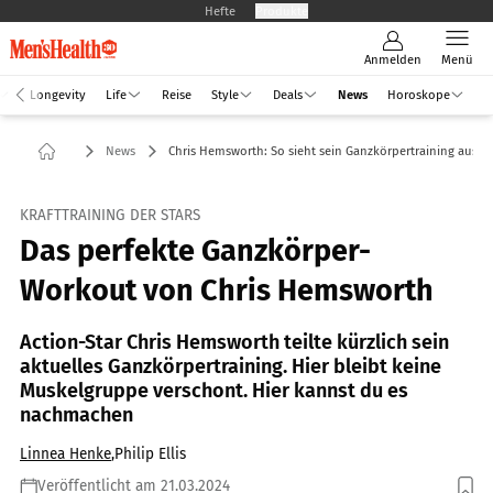
Hefte
Produkte
Anmelden
Menü
Longevity
Life
Reise
Style
Deals
News
Horoskope
News
Chris Hemsworth: So sieht sein Ganzkörpertraining aus
KRAFTTRAINING DER STARS
Das perfekte Ganzkörper-
Workout von Chris Hemsworth
Action-Star Chris Hemsworth teilte kürzlich sein
aktuelles Ganzkörpertraining. Hier bleibt keine
Muskelgruppe verschont. Hier kannst du es
nachmachen
Linnea Henke
,
Philip Ellis
Veröffentlicht am 21.03.2024