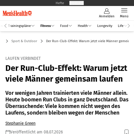
Hefte
Produkte
Anmelden
Menü
an
Trainingspläne
Fitness
Food
Health
Longevity
Life
ss
Sport & Outdoor
Der Run-Club-Effekt: Warum jetzt viele Männer gemeins
LAUFEN VERBINDET
Der Run-Club-Effekt: Warum jetzt
viele Männer gemeinsam laufen
Vor wenigen Jahren trainierten viele Männer allein.
Heute boomen Run Clubs in ganz Deutschland. Das
Überraschende: Viele kommen nicht wegen des
Laufens, sondern bleiben wegen der Menschen
Stephanie Green
Veröffentlicht am 08.07.2026