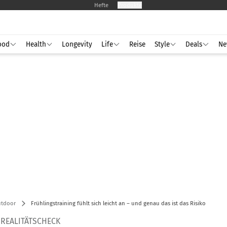
Hefte
Produkte
ood
Health
Longevity
Life
Reise
Style
Deals
Ne
utdoor
Frühlingstraining fühlt sich leicht an – und genau das ist das Risiko
 REALITÄTSCHECK