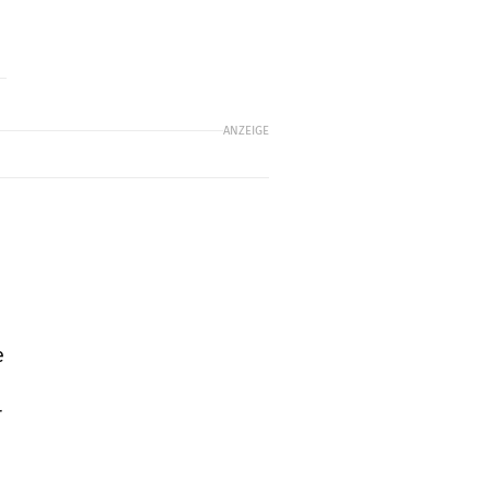
ANZEIGE
e
r