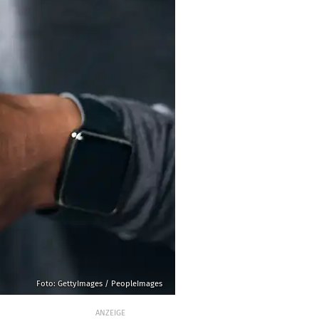
Foto: GettyImages / PeopleImages
ANZEIGE