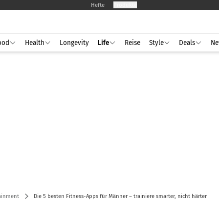
Hefte
Produkte
ood
Health
Longevity
Life
Reise
Style
Deals
Ne
tainment
Die 5 besten Fitness-Apps für Männer – trainiere smarter, nicht härter