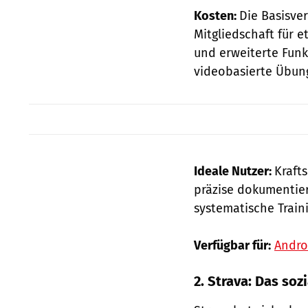
Kosten:
Die Basisver
Mitgliedschaft für e
und erweiterte Fun
videobasierte Übung
Ideale Nutzer:
Kraft
präzise dokumentier
systematische Train
Verfügbar für:
Andro
2. Strava: Das so