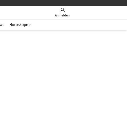
Anmelden
ws
Horoskope