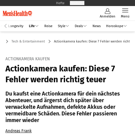
Hefte
Produkte
Anmelden
Menü
Longevity
Life
Reise
Style
Deals
News
Horoskope
fe
Tech & Entertainment
Actionkamera kaufen: Diese 7 Fehler werden richtig 
ACTIONKAMERA KAUFEN
Actionkamera kaufen: Diese 7
Fehler werden richtig teuer
Du kaufst eine Actionkamera für dein nächstes
Abenteuer, und ärgerst dich später über
verwackelte Aufnahmen, defekte Akkus oder
vermeidbare Schäden. Diese Fehler passieren
immer wieder
Andreas Frank