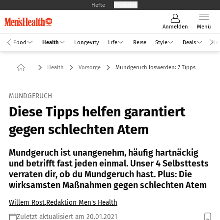
Hefte
Produkte
Anmelden
Menü
Food
Health
Longevity
Life
Reise
Style
Deals
Ne
Health
Vorsorge
Mundgeruch loswerden: 7 Tipps
MUNDGERUCH
Diese Tipps helfen garantiert
gegen schlechten Atem
Mundgeruch ist unangenehm, häufig hartnäckig
und betrifft fast jeden einmal. Unser 4 Selbsttests
verraten dir, ob du Mundgeruch hast. Plus: Die
wirksamsten Maßnahmen gegen schlechten Atem
Willem Rost
,
Redaktion Men's Health
Zuletzt aktualisiert am 20.01.2021