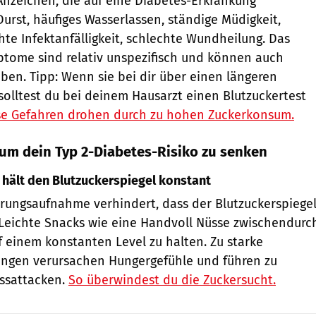
 Anzeichen, die auf eine Diabetes-Erkrankung
urst, häufiges Wasserlassen, ständige Müdigkeit,
te Infektanfälligkeit, schlechte Wundheilung. Das
ptome sind relativ unspezifisch und können auch
en. Tipp: Wenn sie bei dir über einen längeren
 solltest du bei deinem Hausarzt einen Blutzuckertest
se Gefahren drohen durch zu hohen Zuckerkonsum.
, um dein Typ 2-Diabetes-Risiko zu senken
 hält den Blutzuckerspiegel konstant
rungsaufnahme verhindert, dass der Blutzuckerspiege
. Leichte Snacks wie eine Handvoll Nüsse zwischendurc
f einem konstanten Level zu halten. Zu starke
ngen verursachen Hungergefühle und führen zu
essattacken.
So überwindest du die Zuckersucht.