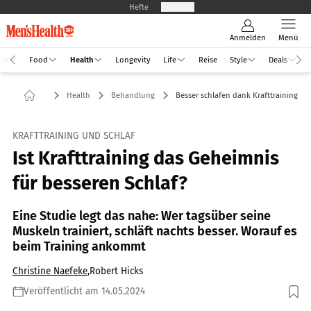
Hefte
Produkte
Anmelden
Menü
ess
Food
Health
Longevity
Life
Reise
Style
Deals
Health
Behandlung
Besser schlafen dank Krafttraining
KRAFTTRAINING UND SCHLAF
Ist Krafttraining das Geheimnis
für besseren Schlaf?​
Eine Studie legt das nahe: Wer tagsüber seine
Muskeln trainiert, schläft nachts besser. Worauf es
beim Training ankommt
Christine Naefeke
,
Robert Hicks
Veröffentlicht am 14.05.2024
Foto: Schutterstock.com / Olena Yakobchuk