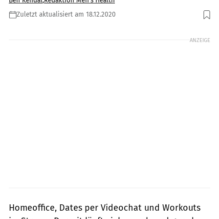
Ben Kendal
,
Redaktion Men's Health
Zuletzt aktualisiert am 18.12.2020
Foto: Evgeny Atamanenko / Shutterstock.com
ANZEIGE
Homeoffice, Dates per Videochat und Workouts