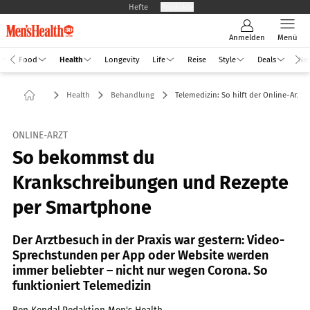
Hefte
Produkte
Anmelden
Menü
Food
Health
Longevity
Life
Reise
Style
Deals
Ne
Health
Behandlung
Telemedizin: So hilft der Online-Arzt
ONLINE-ARZT
So bekommst du
Krankschreibungen und Rezepte
per Smartphone
Der Arztbesuch in der Praxis war gestern: Video-
Sprechstunden per App oder Website werden
immer beliebter – nicht nur wegen Corona. So
funktioniert Telemedizin