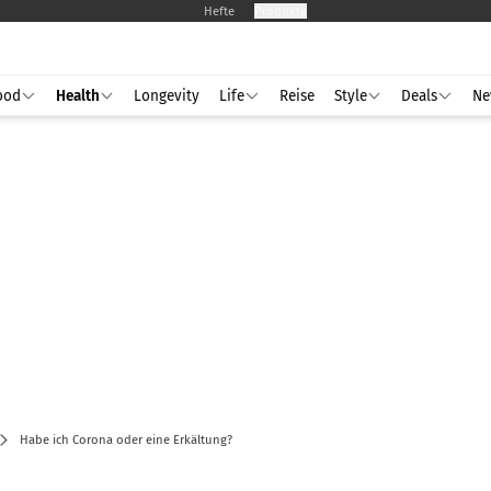
Hefte
Produkte
ood
Health
Longevity
Life
Reise
Style
Deals
Ne
Habe ich Corona oder eine Erkältung?