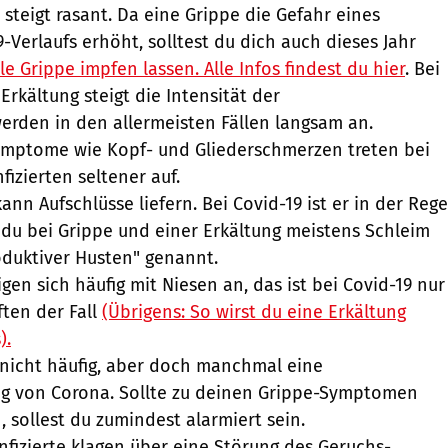
 steigt rasant. Da eine Grippe die Gefahr eines
-Verlaufs erhöht, solltest du dich auch dieses Jahr
e Grippe impfen lassen. Alle Infos findest du hier
. Bei
Erkältung steigt die Intensität der
rden in den allermeisten Fällen langsam an.
ymptome wie Kopf- und Gliederschmerzen treten bei
fizierten seltener auf.
nn Aufschlüsse liefern. Bei Covid-19 ist er in der Rege
du bei Grippe und einer Erkältung meistens Schleim
oduktiver Husten" genannt.
gen sich häufig mit Niesen an, das ist bei Covid-19 nur
ften der Fall
(Übrigens: So wirst du eine Erkältung
).
r nicht häufig, aber doch manchmal eine
ng von Corona. Sollte zu deinen Grippe-Symptomen
 sollest du zumindest alarmiert sein.
Infizierte klagen über eine Störung des Geruchs-