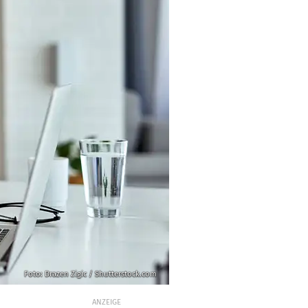
Foto: Drazen Zigic / Shutterstock.com
ANZEIGE