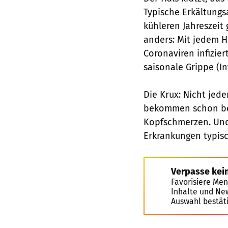
Typische Erkältung
kühleren Jahreszeit
anders: Mit jedem H
Coronaviren infizier
saisonale Grippe (In
Die Krux: Nicht jed
bekommen schon bei
Kopfschmerzen. Und 
Erkrankungen typisc
Verpasse kei
Favorisiere Men
Inhalte und Ne
Auswahl bestät