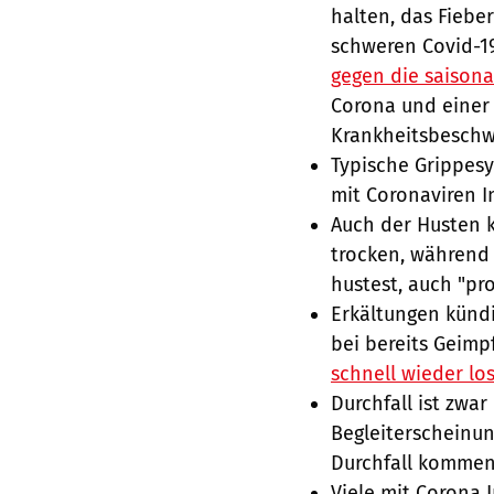
halten, das Fieber
schweren Covid-19
gegen die saisonal
Corona und einer 
Krankheitsbeschwe
Typische Grippes
mit Coronaviren In
Auch der Husten ka
trocken, während 
hustest, auch "pr
Erkältungen kündi
bei bereits Geimp
schnell wieder los
Durchfall ist zwa
Begleiterscheinu
Durchfall kommen,
Viele mit Corona 