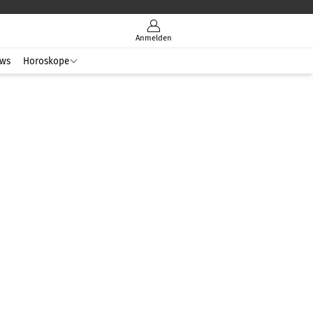
Anmelden
ws
Horoskope