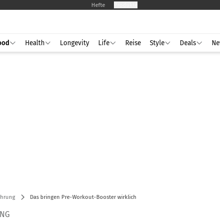
Hefte
Produkte
ood
Health
Longevity
Life
Reise
Style
Deals
Ne
ährung
Das bringen Pre-Workout-Booster wirklich
ING