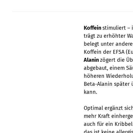
Koffein
stimuliert 
trägt zu erhöhter W
belegt unter ander
Koffein der EFSA (E
Alanin
zögert die Ü
abgebaut, einem Säu
höheren Wiederholun
Beta-Alanin später
kann.
Optimal ergänzt sic
mehr Kraft einherg
auch für ein Kribbe
das ist keine allerg