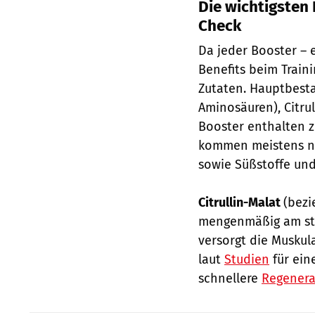
Die wichtigsten
Check
Da jeder Booster – 
Benefits beim Traini
Zutaten. Hauptbesta
Aminosäuren), Citrul
Booster enthalten z
kommen meistens no
sowie Süßstoffe un
Citrullin-Malat
(bezi
mengenmäßig am stär
versorgt die Muskul
laut
Studien
für ein
schnellere
Regenera