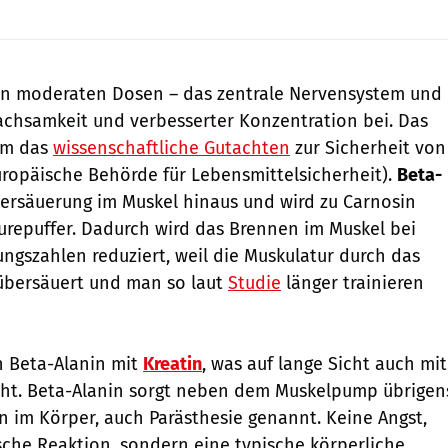
– in moderaten Dosen – das zentrale Nervensystem und
achsamkeit und verbesserter Konzentration bei. Das
em das
wissenschaftliche Gutachten
zur Sicherheit von
uropäische Behörde für Lebensmittelsicherheit).
Beta-
bersäuerung im Muskel hinaus und wird zu Carnosin
repuffer. Dadurch wird das Brennen im Muskel bei
gszahlen reduziert, weil die Muskulatur durch das
 übersäuert und man so laut
Studie
länger trainieren
h Beta-Alanin mit
Kreatin
, was auf lange Sicht auch mit
eht. Beta-Alanin sorgt neben dem Muskelpump übrigen
ln im Körper, auch Parästhesie genannt. Keine Angst,
ische Reaktion, sondern eine typische körperliche