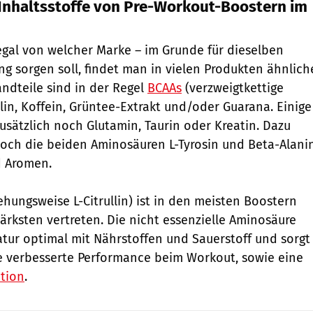
 Inhaltsstoffe von Pre-Workout-Boostern im
egal von welcher Marke – im Grunde für dieselben
ng sorgen soll, findet man in vielen Produkten ähnlich
ndteile sind in der Regel
BCAAs
(verzweigtkettige
lin, Koffein, Grüntee-Extrakt und/oder Guarana. Einige
usätzlich noch Glutamin, Taurin oder Kreatin. Dazu
ch die beiden Aminosäuren L-Tyrosin und Beta-Alani
d Aromen.
ehungsweise L-Citrullin) ist in den meisten Boostern
ksten vertreten. Die nicht essenzielle Aminosäure
atur optimal mit Nährstoffen und Sauerstoff und sorgt
e verbesserte Performance beim Workout, sowie eine
tion
.