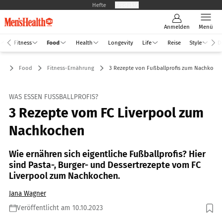
Hefte
Produkte
Anmelden
Menü
Fitness
Food
Health
Longevity
Life
Reise
Style
D
Food
Fitness-Ernährung
3 Rezepte von Fußballprofis zum Nachkoch
WAS ESSEN FUSSBALLPROFIS?
3 Rezepte vom FC Liverpool zum
Nachkochen
Wie ernähren sich eigentliche Fußballprofis? Hier
sind Pasta-, Burger- und Dessertrezepte vom FC
Liverpool zum Nachkochen.
Jana Wagner
Veröffentlicht am 10.10.2023
Foto: Getty Images