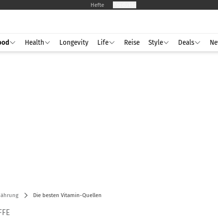
Hefte
Produkte
ood
Health
Longevity
Life
Reise
Style
Deals
Ne
nährung
Die besten Vitamin-Quellen
FFE