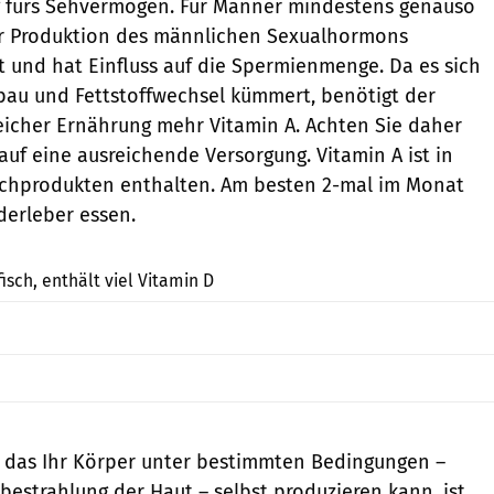
g fürs Sehvermögen. Für Männer mindestens genauso
der Produktion des männlichen Sexualhormons
gt und hat Einfluss auf die Spermienmenge. Da es sich
bau und Fettstoffwechsel kümmert, benötigt der
eicher Ernährung mehr Vitamin A. Achten Sie daher
uf eine ausreichende Versorgung. Vitamin A ist in
ilchprodukten enthalten. Am besten 2-mal im Monat
derleber essen.
shutterstock
fisch, enthält viel Vitamin D
, das Ihr Körper unter bestimmten Bedingungen –
estrahlung der Haut – selbst produzieren kann, ist