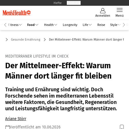
Hefte
Produkte
Anmelden
Menü
Fitness
Food
Health
Longevity
Life
Reise
Style
D
od
Gesunde Ernährung
Der Mittelmeer-Effekt: Warum Männer dort länger fit b
MEDITERRANER LIFESTYLE IM CHECK
Der Mittelmeer-Effekt: Warum
Männer dort länger fit bleiben
Training und Ernährung sind wichtig. Doch
Forschende sehen im mediterranen Lebensstil
weitere Faktoren, die Gesundheit, Regeneration
und Leistungsfähigkeit langfristig unterstützen.
Ariane Störr
Veröffentlicht am 10.06.2026