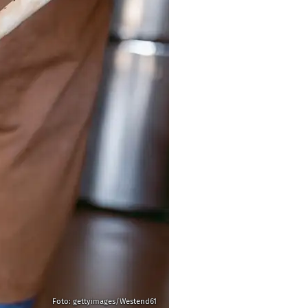
Foto: gettyimages/Westend61