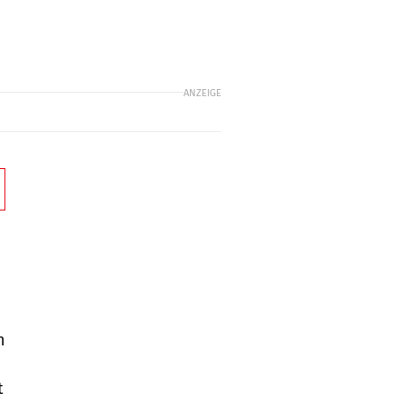
ANZEIGE
h
t