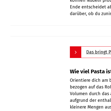
können Nudeln prob
Ende entscheidet ab
darüber, ob du zuni
Das bringt P
Wie viel Pasta is
Orientiere dich am
bezogen auf das Ro
Volumen durch das
aufgrund der enthal
kleinere Mengen aus