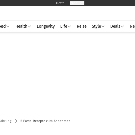
Hefte
Produkte
ood
Health
Longevity
Life
Reise
Style
Deals
Ne
nährung
5 Pasta-Rezepte zum Abnehmen