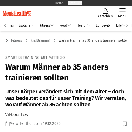
Hefte
Produkte
Anmelden
Menü
an
Trainingspläne
Fitness
Food
Health
Longevity
Life
Fitness
Krafttraining
Warum Männer ab 35 anders trainieren sollten
SMARTES TRAINING MIT MITTE 30
Warum Männer ab 35 anders
trainieren sollten
Unser Körper verändert sich mit dem Alter – doch
was bedeutet das für unser Training? Wir verraten,
worauf Männer ab 35 achten sollten
Viktoria Lack
Veröffentlicht am 19.12.2025
Foto: GettyImages.de/Uma Shankar sharma