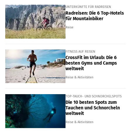
UNTERKÜNFTE FÜR RADREISEN
Radreisen: Die 6 Top-Hotels
für Mountainbiker
Reise
FITNESS AUF REISEN
CrossFit im Urlaub: Die 6
besten Gyms und Camps
weltweit
Reise & Aktivitäten
TOP-TAUCH- UND SCHNORCHELSPOTS
Die 10 besten Spots zum
Tauchen und Schnorcheln
weltweit
Reise & Aktivitäten