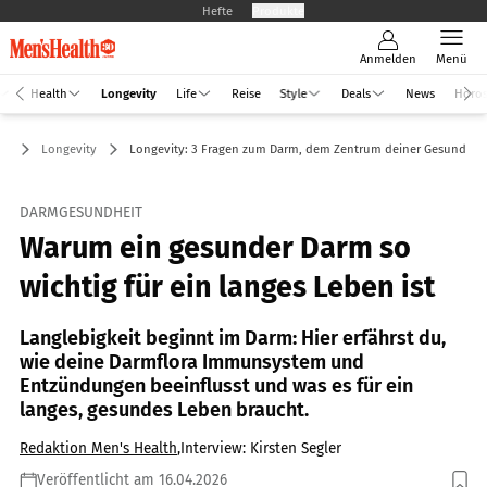
Hefte
Produkte
Anmelden
Menü
Health
Longevity
Life
Reise
Style
Deals
News
Horo
Longevity
Longevity: 3 Fragen zum Darm, dem Zentrum deiner Gesundhei
DARMGESUNDHEIT
Warum ein gesunder Darm so
wichtig für ein langes Leben ist
Langlebigkeit beginnt im Darm: Hier erfährst du,
wie deine Darmflora Immunsystem und
Entzündungen beeinflusst und was es für ein
langes, gesundes Leben braucht.
Redaktion Men's Health
,
Interview: Kirsten Segler
Veröffentlicht am 16.04.2026