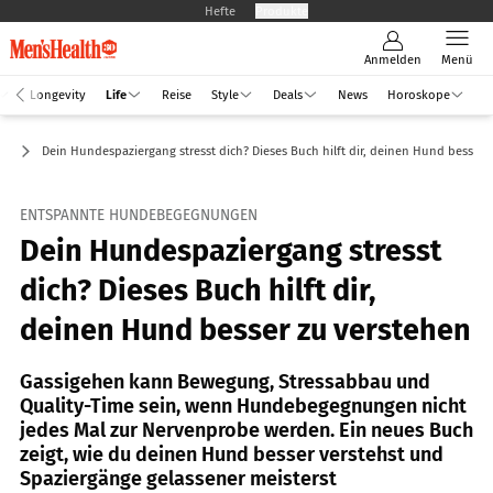
Hefte
Produkte
Anmelden
Menü
Longevity
Life
Reise
Style
Deals
News
Horoskope
nd
Dein Hundespaziergang stresst dich? Dieses Buch hilft dir, deinen Hund besser 
ENTSPANNTE HUNDEBEGEGNUNGEN
Dein Hundespaziergang stresst
dich? Dieses Buch hilft dir,
deinen Hund besser zu verstehen
Gassigehen kann Bewegung, Stressabbau und
Quality-Time sein, wenn Hundebegegnungen nicht
jedes Mal zur Nervenprobe werden. Ein neues Buch
zeigt, wie du deinen Hund besser verstehst und
Spaziergänge gelassener meisterst