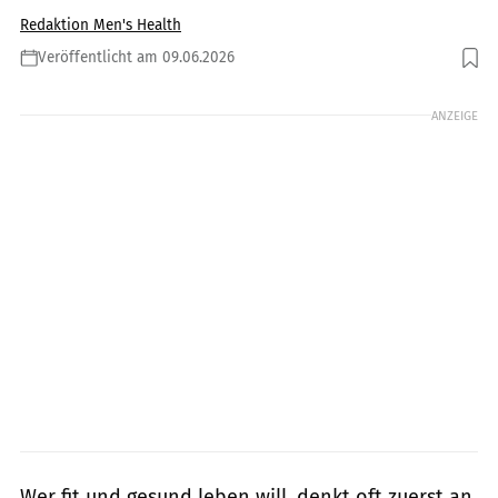
Redaktion Men's Health
Veröffentlicht am 09.06.2026
Foto: GettyImages / Gonalo Barriga
ANZEIGE
Wer fit und gesund leben will, denkt oft zuerst an