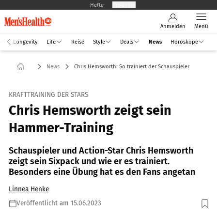
Hefte
Produkte
Anmelden
Menü
Longevity
Life
Reise
Style
Deals
News
Horoskope
News
Chris Hemsworth: So trainiert der Schauspieler
KRAFTTRAINING DER STARS
Chris Hemsworth zeigt sein
Hammer-Training
Schauspieler und Action-Star Chris Hemsworth
zeigt sein Sixpack und wie er es trainiert.
Besonders eine Übung hat es den Fans angetan
Linnea Henke
Veröffentlicht am 15.06.2023
Foto: Gerald Matzka / Stringer / GettyImages