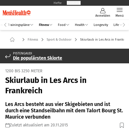
Hefte
Produkte
Anmelden
Menü
an
Trainingspläne
Fitness
Food
Health
Longevity
Life
Fitness
Sport & Outdoor
Skiurlaub in Les Arcs in Frankreic
PISTENGAUDI
Die populärsten Skiorte
1200 BIS 3250 METER
Skiurlaub in Les Arcs in
Frankreich
Les Arcs besteht aus vier Skigebieten und ist
durch eine Standseilbahn mit dem Talort Bourg St.
Maurice verbunden
Zuletzt aktualisiert am 20.11.2015
Foto: Shutterstock / xdrew