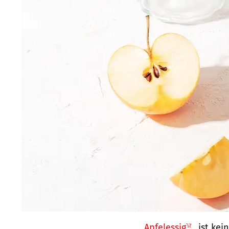
Apfelessig
ist kei