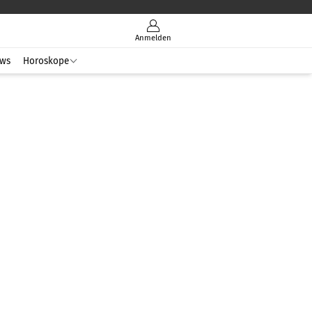
Anmelden
ws
Horoskope