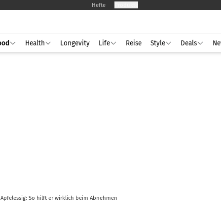
Hefte
Produkte
ood
Health
Longevity
Life
Reise
Style
Deals
Ne
Apfelessig: So hilft er wirklich beim Abnehmen