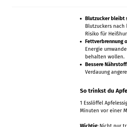
Blutzucker bleibt 
Blutzuckers nach 
Risiko für Heißhu
Fettverbrennung on
Energie umwandeln 
behalten wollen.
Bessere Nährstof
Verdauung angereg
So trinkst du Apfe
1 Esslöffel Apfeless
Minuten vor einer M
Wichtig:
Nicht pur t