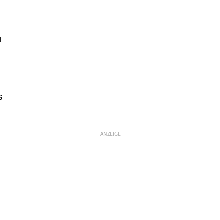
u
s
ANZEIGE