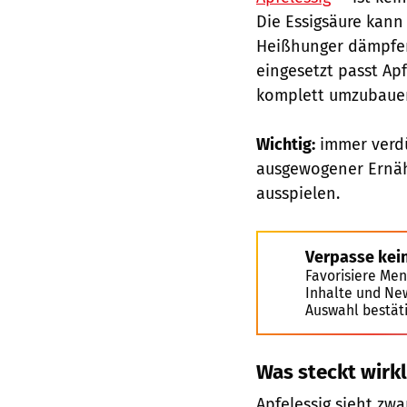
Die Essigsäure kann
Heißhunger dämpfen 
eingesetzt passt Ap
komplett umzubaue
Wichtig:
immer verdü
ausgewogener Ernäh
ausspielen.
Verpasse kei
Favorisiere Men
Inhalte und Ne
Auswahl bestät
Was steckt wirkl
Apfelessig sieht zwa