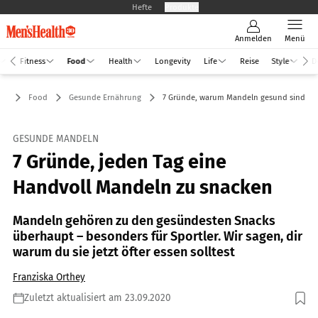
Hefte
Produkte
Anmelden
Menü
Fitness
Food
Health
Longevity
Life
Reise
Style
D
Food
Gesunde Ernährung
7 Gründe, warum Mandeln gesund sind
GESUNDE MANDELN
7 Gründe, jeden Tag eine
Handvoll Mandeln zu snacken
Mandeln gehören zu den gesündesten Snacks
überhaupt – besonders für Sportler. Wir sagen, dir
warum du sie jetzt öfter essen solltest
Franziska Orthey
Zuletzt aktualisiert am 23.09.2020
Foto: VLADIMIR VK / Shutterstock.com