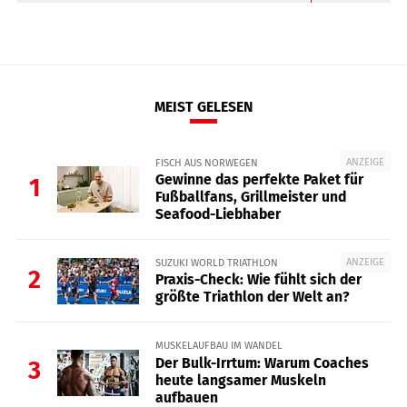
10 schnelle und gesunde Fast-Food-Rezepte
10 schnelle und gesunde Fast-Food-Rezepte
10 schnelle und gesunde Fast-Food-Rezepte
MEIST GELESEN
10 schnelle und gesunde Fast-Food-Rezepte
ANZEIGE
FISCH AUS NORWEGEN
10 schnelle und gesunde Fast-Food-Rezepte
Gewinne das perfekte Paket für
1
Fußballfans, Grillmeister und
10 schnelle und gesunde Fast-Food-Rezepte
Seafood-Liebhaber
10 schnelle und gesunde Fast-Food-Rezepte
ANZEIGE
SUZUKI WORLD TRIATHLON
2
Praxis-Check: Wie fühlt sich der
10 schnelle und gesunde Fast-Food-Rezepte
größte Triathlon der Welt an?
10 schnelle und gesunde Fast-Food-Rezepte
MUSKELAUFBAU IM WANDEL
10 schnelle und gesunde Fast-Food-Rezepte
Der Bulk-Irrtum: Warum Coaches
3
heute langsamer Muskeln
10 schnelle und gesunde Fast-Food-Rezepte
aufbauen