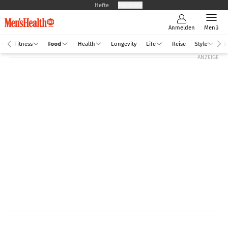
Hefte
Produkte
Anmelden
Menü
Fitness
Food
Health
Longevity
Life
Reise
Style
D
ANZEIGE