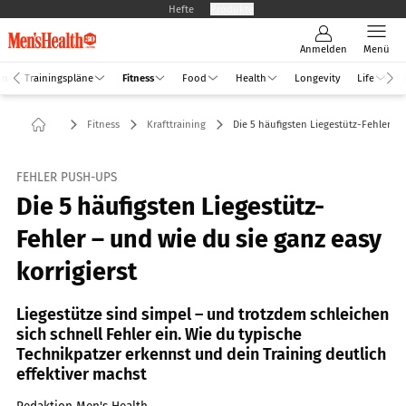
Hefte
Produkte
Anmelden
Menü
an
Trainingspläne
Fitness
Food
Health
Longevity
Life
Fitness
Krafttraining
Die 5 häufigsten Liegestütz-Fehler
FEHLER PUSH-UPS
Die 5 häufigsten Liegestütz-
Fehler – und wie du sie ganz easy
korrigierst
Liegestütze sind simpel – und trotzdem schleichen
sich schnell Fehler ein. Wie du typische
Technikpatzer erkennst und dein Training deutlich
effektiver machst