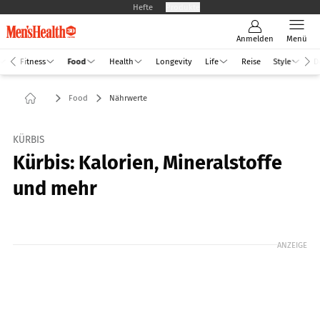
Hefte
Produkte
Anmelden
Menü
Fitness
Food
Health
Longevity
Life
Reise
Style
D
Food
Nährwerte
KÜRBIS
Kürbis: Kalorien, Mineralstoffe
und mehr
Foto: GettyImages / MelanieMaier
ANZEIGE