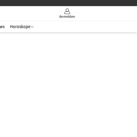
Anmelden
ws
Horoskope