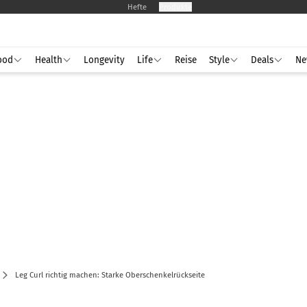
Hefte
Produkte
ood
Health
Longevity
Life
Reise
Style
Deals
Ne
Leg Curl richtig machen: Starke Oberschenkelrückseite