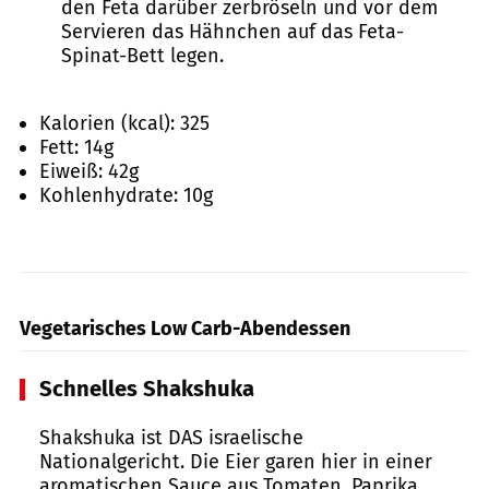
den Feta darüber zerbröseln und vor dem
Servieren das Hähnchen auf das Feta-
Spinat-Bett legen.
Kalorien (kcal):
325
Fett:
14
g
Eiweiß:
42
g
Kohlenhydrate:
10
g
Vegetarisches Low Carb-Abendessen
Schnelles Shakshuka
Shakshuka ist DAS israelische
Nationalgericht. Die Eier garen hier in einer
aromatischen Sauce aus Tomaten, Paprika