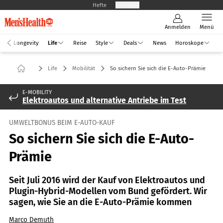
Hefte
Produkte
Anmelden
Menü
Longevity
Life
Reise
Style
Deals
News
Horoskope
Life
Mobilität
So sichern Sie sich die E-Auto-Prämie
E-MOBILITY
Elektroautos und alternative Antriebe im Test
UMWELTBONUS BEIM E-AUTO-KAUF
So sichern Sie sich die E-Auto-
Prämie
Seit Juli 2016 wird der Kauf von Elektroautos und
Plugin-Hybrid-Modellen vom Bund gefördert. Wir
sagen, wie Sie an die E-Auto-Prämie kommen
Marco Demuth