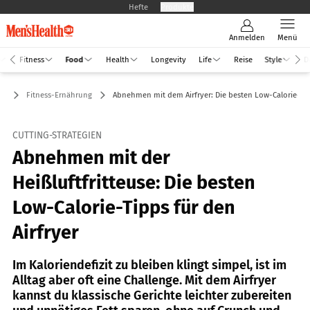
Hefte
Produkte
Anmelden
Menü
Fitness
Food
Health
Longevity
Life
Reise
Style
D
od
Fitness-Ernährung
Abnehmen mit dem Airfryer: Die besten Low-Calorie-Ti
CUTTING-STRATEGIEN
Abnehmen mit der
Heißluftfritteuse: Die besten
Low-Calorie-Tipps für den
Airfryer
Im Kaloriendefizit zu bleiben klingt simpel, ist im
Alltag aber oft eine Challenge. Mit dem Airfryer
kannst du klassische Gerichte leichter zubereiten