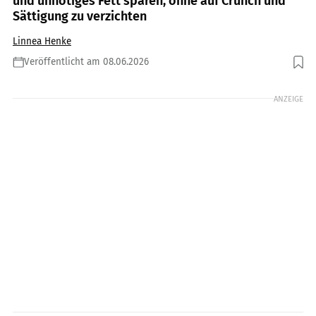
und unnötiges Fett sparen, ohne auf Crunch und
Sättigung zu verzichten
Linnea Henke
Veröffentlicht am 08.06.2026
Foto: zGel / GettyImages
ANZEIGE