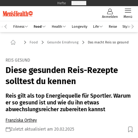
Hefte
Produkte
Anmelden
Menü
ne
Fitness
Food
Health
Longevity
Life
Reise
Style
Food
Gesunde Ernährung
Das macht Reis so gesund
REIS GESUND
Diese gesunden Reis-Rezepte
solltest du kennen
Reis gilt als top Energiequelle für Sportler. Warum
er so gesund ist und wie du ihn etwas
abwechslungsreicher zubereiten kannst
Franziska Orthey
Zuletzt aktualisiert am 20.02.2025
Foto: Shutterstock.com/Pixel-Shot