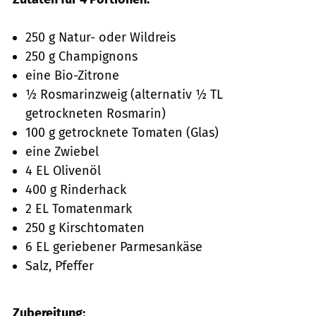
250 g Natur- oder Wildreis
250 g Champignons
eine Bio-Zitrone
1⁄2 Rosmarinzweig (alternativ 1⁄2 TL
getrockneten Rosmarin)
100 g getrocknete Tomaten (Glas)
eine Zwiebel
4 EL Olivenöl
400 g Rinderhack
2 EL Tomatenmark
250 g Kirschtomaten
6 EL geriebener Parmesankäse
Salz, Pfeffer
Zubereitung: