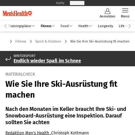
Hefte
Produkte
Anmelden
Menü
an
Trainingspläne
Fitness
Food
Health
Longevity
Life
Fitness
Sport & Outdoor
Wie Sie Ihre Ski-Ausrüstung fit machen
WINTERSPORT
Endlich wieder Spaß im Schnee
MATERIALCHECK
Wie Sie Ihre Ski-Ausrüstung fit
machen
Nach den Monaten im Keller braucht Ihre Ski- und
Snowboard-Ausrüstung eine Inspektion. Darauf
sollten Sie achten
Redaktion Men's Health
,
Christoph Kottmann