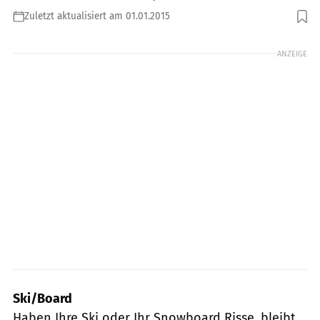
Zuletzt aktualisiert am 01.01.2015
Foto: Vladimir Daragan / Shutterstock.com
ANZEIGE
Ski/Board
Haben Ihre Ski oder Ihr Snowboard Risse, bleibt