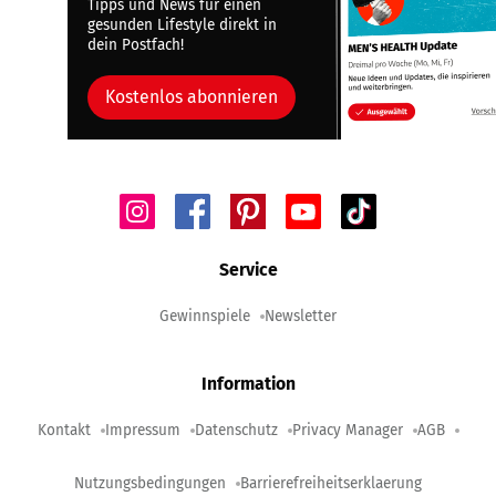
Tipps und News für einen
gesunden Lifestyle direkt in
dein Postfach!
Kostenlos abonnieren
Service
Gewinnspiele
Newsletter
Information
Kontakt
Impressum
Datenschutz
Privacy Manager
AGB
Nutzungsbedingungen
Barrierefreiheitserklaerung