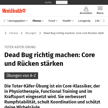
Hefte
Produkte
Anmelden
Menü
an
Trainingspläne
Fitness
Food
Health
Longevity
Life
Fitness
Übungen
Dead Bug richtig machen: Core und Rücken stärken
TOTER-KÄFER-ÜBUNG
Dead Bug richtig machen: Core
und Rücken stärken
Übungen von A–Z
Die Toter-Käfer-Übung ist ein Core-Klassiker, der
in Physiotherapie, Functional Training und im
Kraftsport eingesetzt wird. Sie verbessert
Rumpfstabilität, schult Koordination und schützt
deine Wirbelsäule