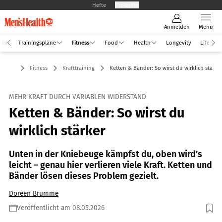
Hefte
Produkte
Anmelden
Menü
Plan
Trainingspläne
Fitness
Food
Health
Longevity
Life
Fitness
Krafttraining
Ketten & Bänder: So wirst du wirklich stärke
MEHR KRAFT DURCH VARIABLEN WIDERSTAND
Ketten & Bänder: So wirst du
wirklich stärker
Unten in der Kniebeuge kämpfst du, oben wird’s
leicht – genau hier verlieren viele Kraft. Ketten und
Bänder lösen dieses Problem gezielt.
Doreen Brumme
Veröffentlicht am 08.05.2026
Foto: Hirurg, Getty Images