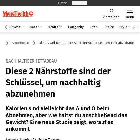
Hefte
Produkte
Anmelden
Menü
Fitness
Food
Health
Longevity
Life
Reise
Style
D
od
Abnehmen
Diese zwei Nährstoffe sind der Schlüssel, um Fett abzubauen
NACHHALTIGER FETTABBAU
Diese 2 Nährstoffe sind der
Schlüssel, um nachhaltig
abzunehmen
Kalorien sind vielleicht das A und O beim
Abnehmen, aber wie hältst du anschließend das
Gewicht? Eine neue Studie zeigt, worauf es
ankommt