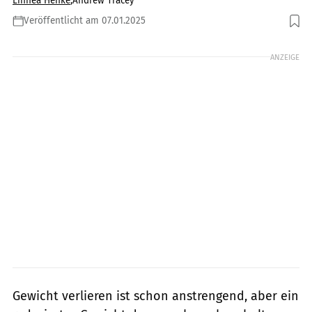
Linnea Henke
,
Andrew Tracey
Veröffentlicht am 07.01.2025
Foto: Ground Picture / shutterstock.com
ANZEIGE
Gewicht verlieren ist schon anstrengend, aber ein