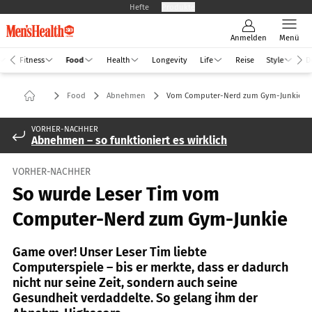
Hefte
Produkte
Anmelden
Menü
Fitness
Food
Health
Longevity
Life
Reise
Style
D
Food
Abnehmen
Vom Computer-Nerd zum Gym-Junkie
VORHER-NACHHER
Abnehmen – so funktioniert es wirklich
VORHER-NACHHER
So wurde Leser Tim vom
Computer-Nerd zum Gym-Junkie
Game over! Unser Leser Tim liebte
Computerspiele – bis er merkte, dass er dadurch
nicht nur seine Zeit, sondern auch seine
Gesundheit verdaddelte. So gelang ihm der