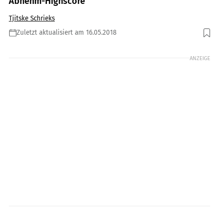
Abnehm-Highscore
Tjitske Schrieks
Zuletzt aktualisiert am 16.05.2018
Foto: Ludolf Dahmen / ZWEILUX
ANZEIGE