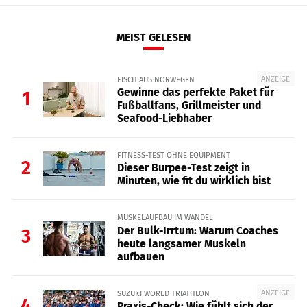
MEIST GELESEN
ANZEIGE
FISCH AUS NORWEGEN
Gewinne das perfekte Paket für
1
Fußballfans, Grillmeister und
Seafood-Liebhaber
FITNESS-TEST OHNE EQUIPMENT
2
Dieser Burpee-Test zeigt in
Minuten, wie fit du wirklich bist
MUSKELAUFBAU IM WANDEL
Der Bulk-Irrtum: Warum Coaches
3
heute langsamer Muskeln
aufbauen
ANZEIGE
SUZUKI WORLD TRIATHLON
4
Praxis-Check: Wie fühlt sich der