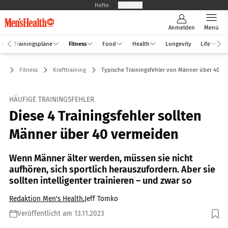
Hefte
Produkte
Anmelden
Menü
an
Trainingspläne
Fitness
Food
Health
Longevity
Life
Fitness
Krafttraining
Typische Trainingsfehler von Männer über 40
HÄUFIGE TRAININGSFEHLER
Diese 4 Trainingsfehler sollten
Männer über 40 vermeiden
Wenn Männer älter werden, müssen sie nicht
aufhören, sich sportlich herauszufordern. Aber sie
sollten intelligenter trainieren – und zwar so
Redaktion Men's Health
,
Jeff Tomko
Veröffentlicht am 13.11.2023
Foto: shutterstock.com/paul prescott