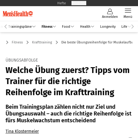
Hefte
Produkte
Anmelden
Menü
an
Trainingspläne
Fitness
Food
Health
Longevity
Life
Fitness
Krafttraining
Die beste Übungsreihenfolge für Muskelaufbau
ÜBUNGSABFOLGE
Welche Übung zuerst? Tipps vom
Trainer für die richtige
Reihenfolge im Krafttraining
Beim Trainingsplan zählen nicht nur Ziel und
Übungsauswahl – auch die richtige Reihenfolge ist
fürs Muskelwachstum entscheidend
Tina Klostermeier