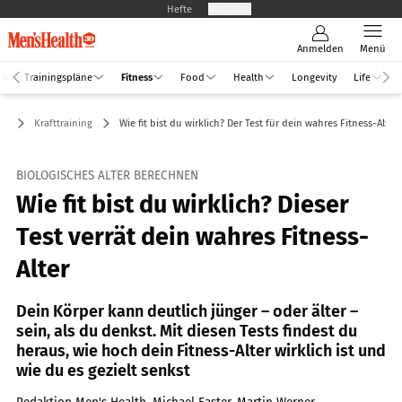
Hefte
Produkte
Anmelden
Menü
an
Trainingspläne
Fitness
Food
Health
Longevity
Life
ss
Krafttraining
Wie fit bist du wirklich? Der Test für dein wahres Fitness-Alter
BIOLOGISCHES ALTER BERECHNEN
Wie fit bist du wirklich? Dieser
Test verrät dein wahres Fitness-
Alter
Dein Körper kann deutlich jünger – oder älter –
sein, als du denkst. Mit diesen Tests findest du
heraus, wie hoch dein Fitness-Alter wirklich ist und
wie du es gezielt senkst