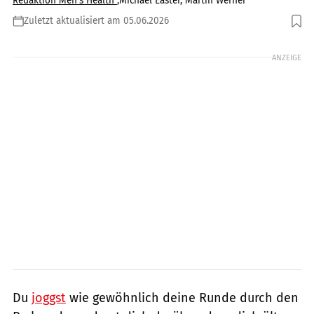
Redaktion Men's Health
,
Michael Easter, Martin Werner
Zuletzt aktualisiert am 05.06.2026
Foto: gettyimages/PixelsEffect
ANZEIGE
Du
joggst
wie gewöhnlich deine Runde durch den