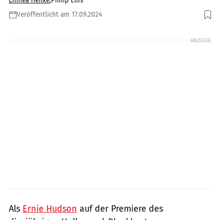
Linnea Henke
,
Philip Ellis
Veröffentlicht am 17.09.2024
Foto: NBC / GettyImages
ANZEIGE
Als
Ernie Hudson
auf der Premiere des