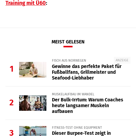
Training mit Ü60
:
MEIST GELESEN
ANZEIGE
FISCH AUS NORWEGEN
Gewinne das perfekte Paket für
1
Fußballfans, Grillmeister und
Seafood-Liebhaber
MUSKELAUFBAU IM WANDEL
Der Bulk-Irrtum: Warum Coaches
2
heute langsamer Muskeln
aufbauen
FITNESS-TEST OHNE EQUIPMENT
3
Dieser Burpee-Test zeigt in