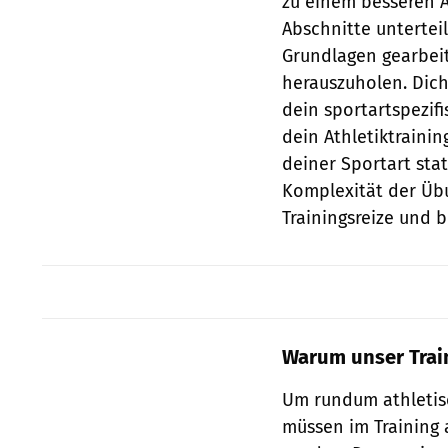
zu einem besseren At
Abschnitte untertei
Grundlagen gearbeite
herauszuholen. Dich
dein sportartspezif
dein Athletiktraini
deiner Sportart sta
Komplexität der Übu
Trainingsreize und 
Warum unser Train
Um rundum athletisc
müssen im Training