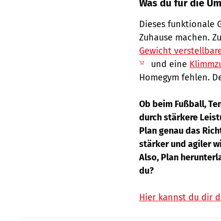
Was du für die U
Dieses funktionale 
Zuhause machen. Zur
Gewicht verstellbar
und eine
Klimmz
Homegym fehlen. Dei
Ob beim Fußball, Ten
durch stärkere Leis
Plan genau das Richti
stärker und agiler w
Also, Plan herunter
du?
Hier kannst du dir 