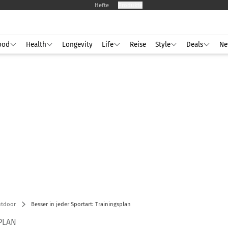
Hefte
Produkte
ood
Health
Longevity
Life
Reise
Style
Deals
Ne
utdoor
Besser in jeder Sportart: Trainingsplan
PLAN