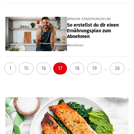
ABNEHM-ERNÄHRUNGSPLAN
So erstellst du dir einen
Ernährungsplan zum
Abnehmen
Abnehmen
1
15
16
17
18
19
26
...
...