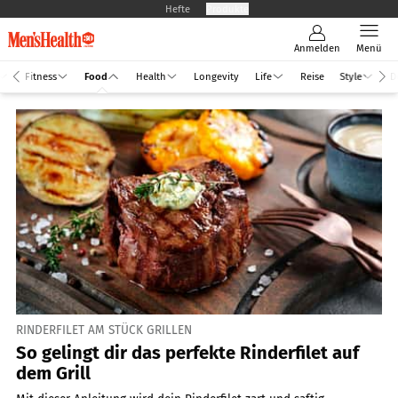
Hefte
Produkte
Anmelden
Menü
Fitness
Food
Health
Longevity
Life
Reise
Style
D
RINDERFILET AM STÜCK GRILLEN
So gelingt dir das perfekte Rinderfilet auf
dem Grill