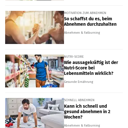
MOTIVATION ZUM ABNEHMEN
So schaffst du es, beim
Abnehmen durchzuhalten
Abnehmen & Fatburning
NUTRI-SCORE
Wie aussagekräftig ist der
Nutri-Score bei
Lebensmitteln wirklich?
Gesunde Ernährung
SCHNELL ABNEHMEN
Kann ich schnell und
gesund abnehmen in 2
Wochen?
Abnehmen & Fatburning