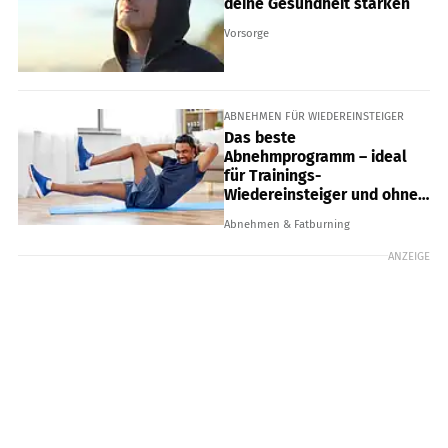
deine Gesundheit stärken
Vorsorge
ABNEHMEN FÜR WIEDEREINSTEIGER
Das beste
Abnehmprogramm – ideal
für Trainings-
Wiedereinsteiger und ohne
Gym
Abnehmen & Fatburning
ANZEIGE