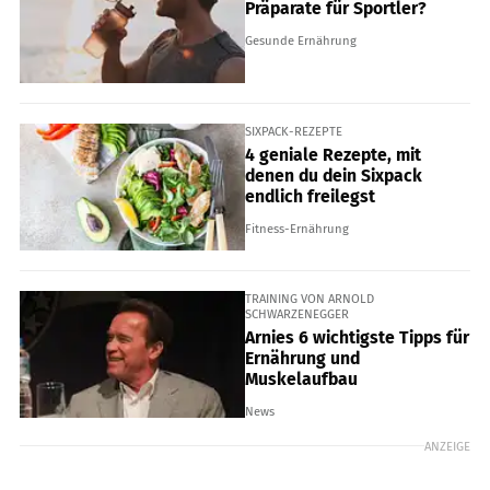
Präparate für Sportler?
Gesunde Ernährung
SIXPACK-REZEPTE
4 geniale Rezepte, mit
denen du dein Sixpack
endlich freilegst
Fitness-Ernährung
TRAINING VON ARNOLD
SCHWARZENEGGER
Arnies 6 wichtigste Tipps für
Ernährung und
Muskelaufbau
News
ANZEIGE